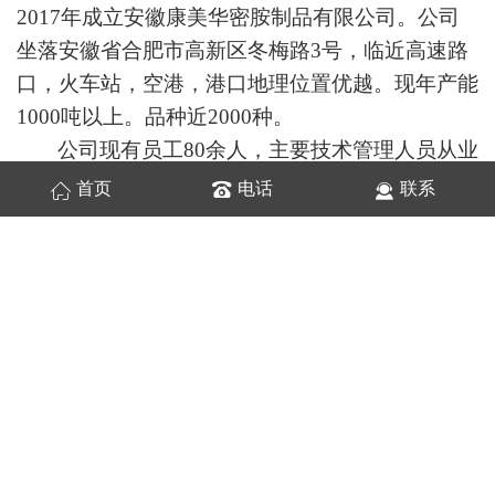
2017年成立安徽康美华密胺制品有限公司。公司
坐落安徽省合肥市高新区冬梅路3号，临近高速路
口，火车站，空港，港口地理位置优越。现年产能
1000吨以上。品种近2000种。
公司现有员工80余人，主要技术管理人员从业
15至20年，一线管理人员从业10年以上，一线工
首页
电话
联系
人从业都在5年以上。熟练的技术工人是我们质量
的保证。
原材料采用
100%密胺材质，每批产品进行物
理抽检，定期送质监局进行全面检测，保证产品品
质。
产品定制化，个性化，多样化，科技化。芯片
识别智能结算餐具，高端仿瓷系列餐具，徽风古韵
系列餐具等。产品线丰富，提供全面的服务。
品质是企业的根基，服务是企业的血液，创新