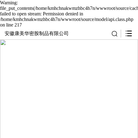
Warning:
file_put_contents(/home/kmhchnakwmzhbc4h7n/wwwroot/source/cache
failed to open stream: Permission denied in
/home/kmhchnakwmzhbc4h7n/wwwroot/source/model/api.class.php
on line 217
安徽康美华密胺制品有限公司