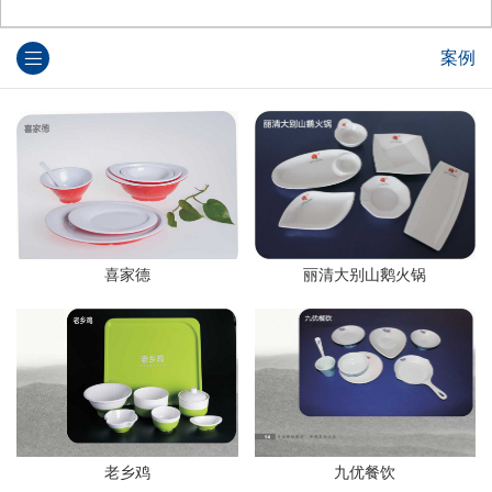
案例
丽清大别山鹅火锅
喜家德
老乡鸡
九优餐饮