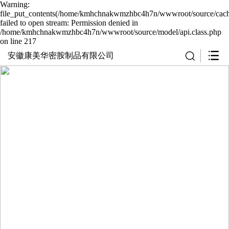
Warning:
file_put_contents(/home/kmhchnakwmzhbc4h7n/wwwroot/source/cache
failed to open stream: Permission denied in
/home/kmhchnakwmzhbc4h7n/wwwroot/source/model/api.class.php
on line 217
安徽康美华密胺制品有限公司