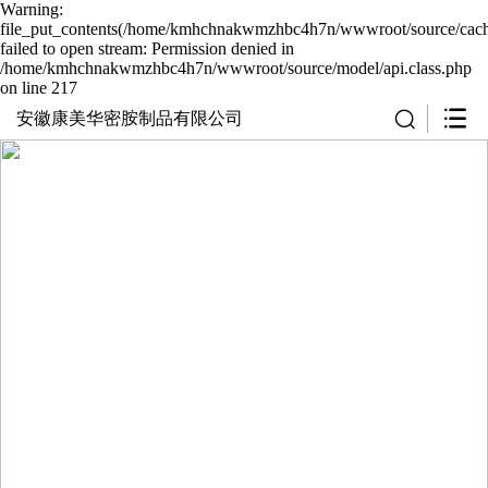
Warning:
file_put_contents(/home/kmhchnakwmzhbc4h7n/wwwroot/source/cache
failed to open stream: Permission denied in
/home/kmhchnakwmzhbc4h7n/wwwroot/source/model/api.class.php
on line 217
安徽康美华密胺制品有限公司