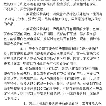
数购物中心和超市都有更好的采购和检查系统，质量相对有保证。
不要廉价，买货要散装货物。
2.购置密胺餐具时，请留意产品标签或外包装上能否有
QS标志，资料，消费公司，品牌等相关信息。应留意选择短少信息
的产品。
3.购置密胺餐具时，应看其能否有明显的变形，色差，
斑点或斑驳的颜色。外表能否润滑，底部能否平整。假如餐有颜
色，能够用白色餐巾擦拭并擦拭以肯定能否有褪色。现象，倡议选
择颜色较浅的产品。
4。由于个别公司可能会消费用脲醛树脂消费的储物托
盘，因而很容易误导消费者购置保鲜水果等形式，而一些商场和超
市经常将它们放入正式的餐具旁边销售的密胺。因而，不应误导消
费者将尿素 - 甲醛贮存托盘用作可包容食物的用具。
5。假如密胺餐具上有贴花，则需求查看图案能否明晰，
能否有皱纹或气泡，并认真购置外表有花朵图案的产品，不要买它
并闻到它。性气息产品。
合格的密胺餐具具有耐跌落，耐用，易清
洁等特性。很多人以为它是一种通用餐具。这是错的。你做到了吗?
由于密胺餐具处于超越120°C的环境中。可能存在三聚氰胺和甲醛沉
淀的风险，这可能对人类安康形成危害。运用密胺餐具时，应留意
以下几点：
1。防止运用密胺餐具来盛放高温食物，或将其放入锅