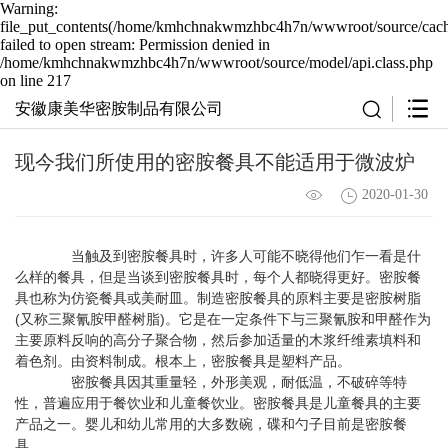
Warning:
file_put_contents(/home/kmhchnakwmzhbc4h7n/wwwroot/source/cache
failed to open stream: Permission denied in
/home/kmhchnakwmzhbc4h7n/wwwroot/source/model/api.class.php
on line 217
安徽康美华密胺制品有限公司
现今我们所使用的密胺餐具不能适用于微波炉
2020-01-30
当触及到密胺餐具时，许多人可能不晓得他们乍一看是什
么样的餐具，但是当谈到密胺餐具时，每个人都晓得更好。密胺餐
具也称为仿瓷餐具或美耐皿。制造密胺餐具的原料主要是密胺树脂
(又称三聚氰胺甲醛树脂)。它是在一定条件下与三聚氰胺和甲醛作为
主要原料反响的高分子聚合物，然后参加适量的木浆纤维素填料和
着色剂。由资料制成。根本上，密胺餐具是塑料产品。
密胺餐具因其重量轻，外形美观，耐低温，不破碎等特
性，普遍应用于餐饮业和儿童餐饮业。密胺餐具是儿童餐具的主要
产品之一。婴儿和幼儿常用的大多数碗，碟和勺子目前是密胺餐
具。