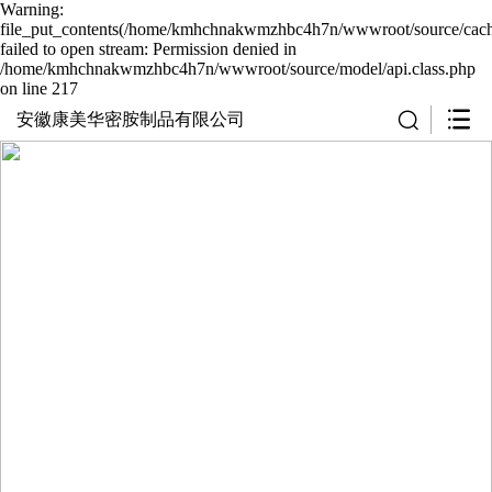
Warning:
file_put_contents(/home/kmhchnakwmzhbc4h7n/wwwroot/source/cache
failed to open stream: Permission denied in
/home/kmhchnakwmzhbc4h7n/wwwroot/source/model/api.class.php
on line 217
安徽康美华密胺制品有限公司