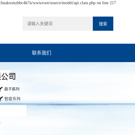
hchnakwmzhbc4h7n/wwwroot/source/model/api.class.php on line 217
联系我们