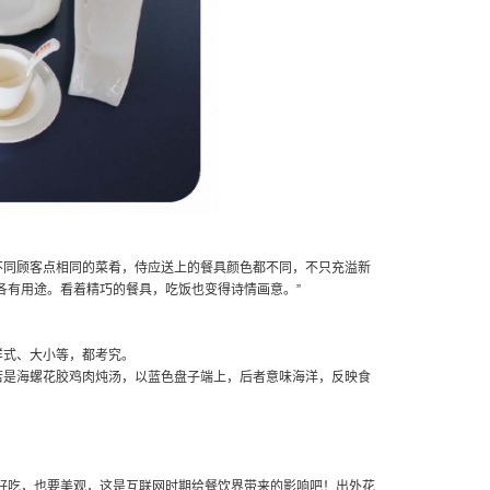
不同顾客点相同的菜肴，侍应送上的餐具颜色都不同，不只充溢新
各有用途。看着精巧的餐具，吃饭也变得诗情画意。”
样式、大小等，都考究。
若是海螺花胶鸡肉炖汤，以蓝色盘子端上，后者意味海洋，反映食
好吃，也要美观，这是互联网时期给餐饮界带来的影响吧！出外花