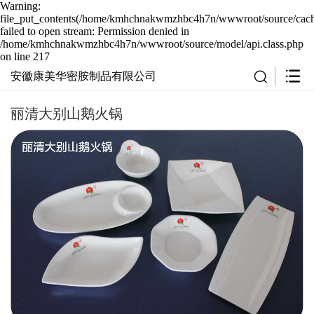
Warning:
file_put_contents(/home/kmhchnakwmzhbc4h7n/wwwroot/source/cache
failed to open stream: Permission denied in
/home/kmhchnakwmzhbc4h7n/wwwroot/source/model/api.class.php
on line 217
安徽康美华密胺制品有限公司
丽清大别山鹅火锅