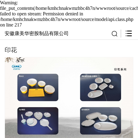
Warning:
file_put_contents(/home/kmhchnakwmzhbc4h7n/wwwroot/source/cache
failed to open stream: Permission denied in
/home/kmhchnakwmzhbc4h7n/wwwroot/source/model/api.class.php
on line 217
安徽康美华密胺制品有限公司
印花