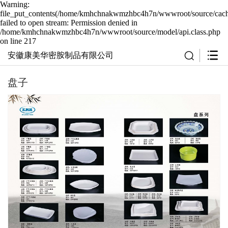
Warning:
file_put_contents(/home/kmhchnakwmzhbc4h7n/wwwroot/source/cache
failed to open stream: Permission denied in
/home/kmhchnakwmzhbc4h7n/wwwroot/source/model/api.class.php
on line 217
安徽康美华密胺制品有限公司
盘子