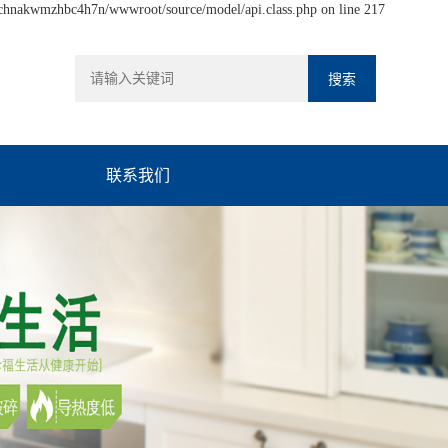
hchnakwmzhbc4h7n/wwwroot/source/model/api.class.php on line 217
联系我们