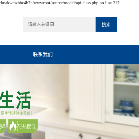
hchnakwmzhbc4h7n/wwwroot/source/model/api.class.php on line 217
联系我们