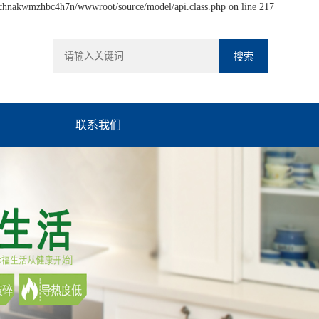
hchnakwmzhbc4h7n/wwwroot/source/model/api.class.php on line 217
联系我们