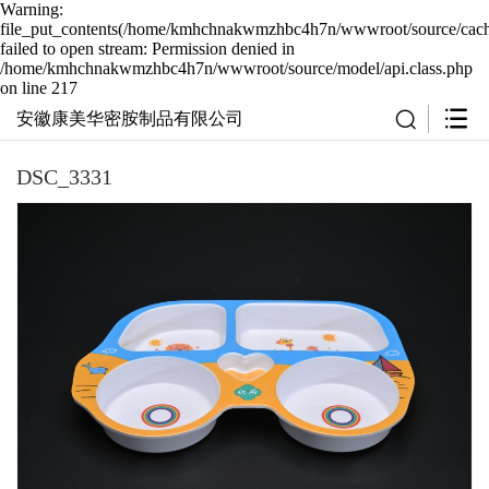
Warning:
file_put_contents(/home/kmhchnakwmzhbc4h7n/wwwroot/source/cache
failed to open stream: Permission denied in
/home/kmhchnakwmzhbc4h7n/wwwroot/source/model/api.class.php
on line 217
安徽康美华密胺制品有限公司
DSC_3331