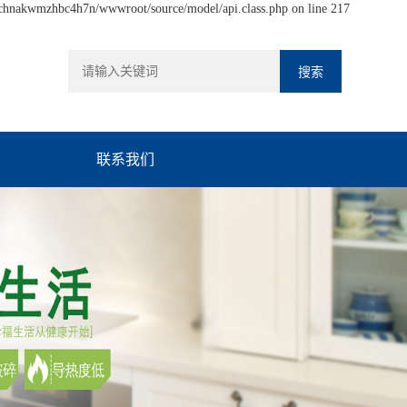
hchnakwmzhbc4h7n/wwwroot/source/model/api.class.php on line 217
联系我们