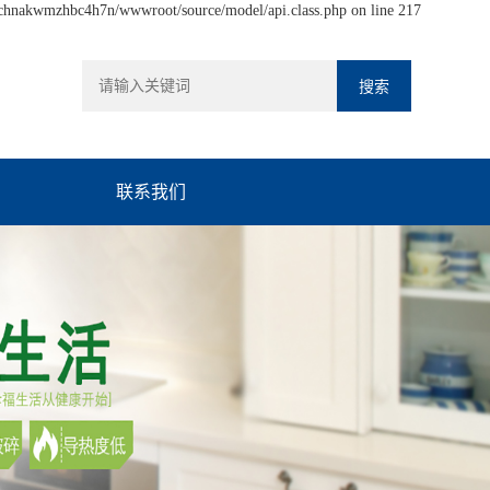
hchnakwmzhbc4h7n/wwwroot/source/model/api.class.php on line 217
联系我们