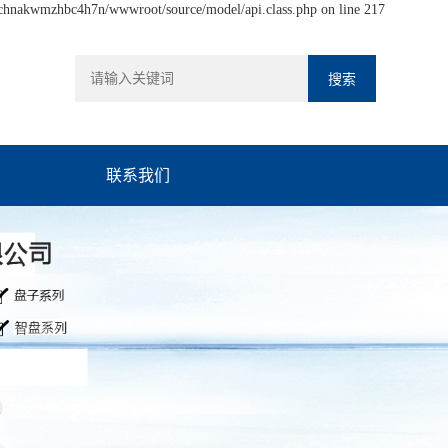
hchnakwmzhbc4h7n/wwwroot/source/model/api.class.php on line 217
联系我们