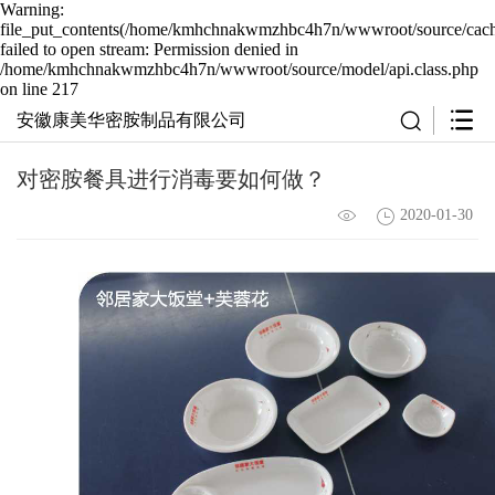
Warning:
file_put_contents(/home/kmhchnakwmzhbc4h7n/wwwroot/source/cache
failed to open stream: Permission denied in
/home/kmhchnakwmzhbc4h7n/wwwroot/source/model/api.class.php
on line 217
安徽康美华密胺制品有限公司
对密胺餐具进行消毒要如何做？
2020-01-30