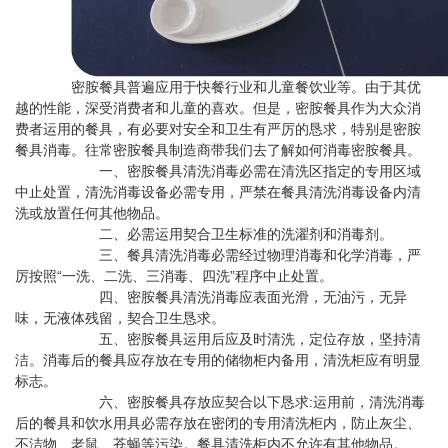
密胺餐具普遍应用于快餐行业和儿童餐饮业等。由于其优
越的性能，深受消费者和儿童的喜欢。但是，密胺餐具作为大众消
费者运用的餐具，有必要对安全和卫生有严厉的恳求，特别是密胺
餐具消毒。往常密胺餐具制造商带我们去了解如何消毒密胺餐具。
一、密胺餐具清洗消毒必需在清洗区指定的专用区域
中止处置，清洗消毒设备必需专用，严禁在餐具清洗消毒设备内清
洗或放置任何其他物品。
二、必需运用契合卫生标准的洗濯剂和消毒剂。
三、餐具清洗消毒必需经过物理消毒和化学消毒，严
厉按照“一洗、二洗、三消毒、四洗”程序中止处置。
四、密胺餐具清洗消毒应表面光滑，无油污，无异
味，无液体残留，契合卫生恳求。
五、密胺餐具运用后应及时清洗，定位存放，坚持清
洁。消毒后的餐具应存放在专用的储物柜内备用，清洗柜应有明显
标志。
六、密胺餐具存放应契合以下恳求:运用前，清洗消毒
后的餐具和饮水用具必需存放在密闭的专用清洗柜内，防止灰尘、
不洁物、老鼠、苍蝇等污染。餐具清洗柜内不允许有其他物品。