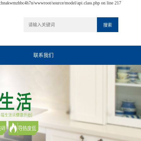
hchnakwmzhbc4h7n/wwwroot/source/model/api.class.php on line 217
联系我们