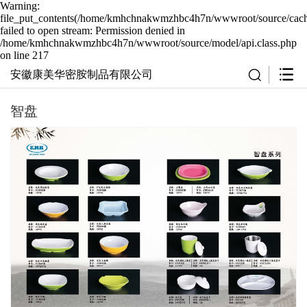
Warning:
file_put_contents(/home/kmhchnakwmzhbc4h7n/wwwroot/source/cache
failed to open stream: Permission denied in
/home/kmhchnakwmzhbc4h7n/wwwroot/source/model/api.class.php
on line 217
安徽康美华密胺制品有限公司
智盘