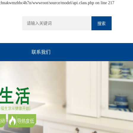
hchnakwmzhbc4h7n/wwwroot/source/model/api.class.php on line 217
联系我们