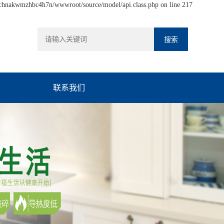
hchnakwmzhbc4h7n/wwwroot/source/model/api.class.php on line 217
联系我们