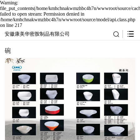
Warning:
file_put_contents(/home/kmhchnakwmzhbc4h7n/wwwroot/source/cache
failed to open stream: Permission denied in
/home/kmhchnakwmzhbc4h7n/wwwroot/source/model/api.class.php
on line 217
安徽康美华密胺制品有限公司
碗