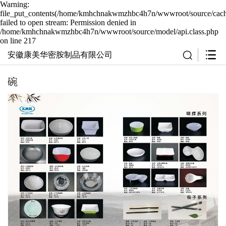
Warning:
file_put_contents(/home/kmhchnakwmzhbc4h7n/wwwroot/source/cache
failed to open stream: Permission denied in
/home/kmhchnakwmzhbc4h7n/wwwroot/source/model/api.class.php
on line 217
安徽康美华密胺制品有限公司
碗