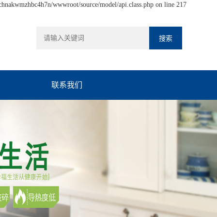
hchnakwmzhbc4h7n/wwwroot/source/model/api.class.php on line 217
联系我们