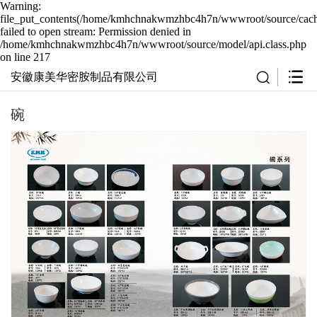
Warning:
file_put_contents(/home/kmhchnakwmzhbc4h7n/wwwroot/source/cache
failed to open stream: Permission denied in
/home/kmhchnakwmzhbc4h7n/wwwroot/source/model/api.class.php
on line 217
安徽康美华密胺制品有限公司
碗